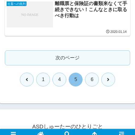
離職票と保険証の書類来なくて手
社畜への批判
続きできない！こんなときに取る
べき行動は
2020.01.14
次のページ
前
次
1
4
5
6
へ
へ
ASDしゅーたーのひとりごと