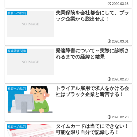
2020.03.16
失業保険を会社都合にして、ブラ
社畜への批判
ック企業から脱出せよ！
2020.03.01
発達障害について～実際に診断さ
発達障害関連
れるまでの経緯と結果
2020.02.28
トライアル雇用で求人をかける会
社畜への批判
社はブラック企業と断言する！
2020.02.23
タイムカードは当てにできない！
社畜への批判
可能な限り自分で記録しろ！