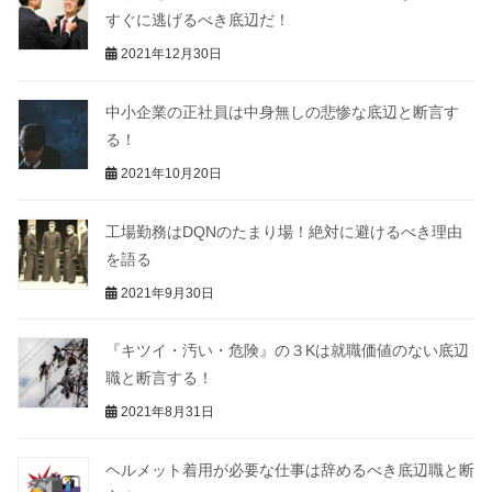
すぐに逃げるべき底辺だ！
2021年12月30日
中小企業の正社員は中身無しの悲惨な底辺と断言す
る！
2021年10月20日
工場勤務はDQNのたまり場！絶対に避けるべき理由
を語る
2021年9月30日
『キツイ・汚い・危険』の３Kは就職価値のない底辺
職と断言する！
2021年8月31日
ヘルメット着用が必要な仕事は辞めるべき底辺職と断