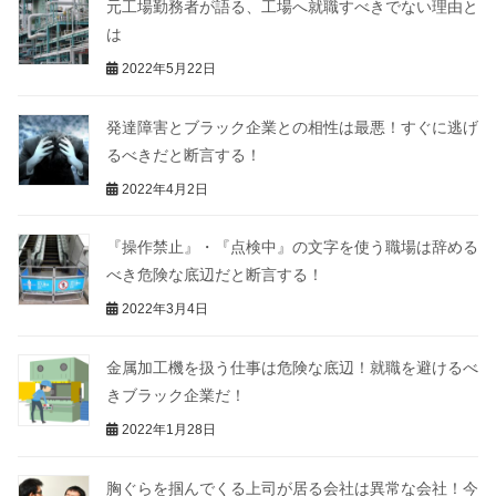
元工場勤務者が語る、工場へ就職すべきでない理由と
は
2022年5月22日
発達障害とブラック企業との相性は最悪！すぐに逃げ
るべきだと断言する！
2022年4月2日
『操作禁止』・『点検中』の文字を使う職場は辞める
べき危険な底辺だと断言する！
2022年3月4日
金属加工機を扱う仕事は危険な底辺！就職を避けるべ
きブラック企業だ！
2022年1月28日
胸ぐらを掴んでくる上司が居る会社は異常な会社！今