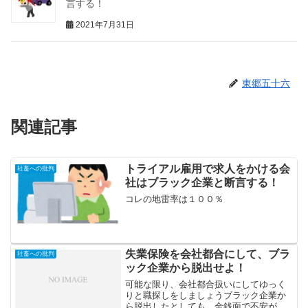
言する！
2021年7月31日
東郷五十六
関連記事
トライアル雇用で求人をかける会
社畜への批判
社はブラック企業と断言する！
コレの地雷率は１００％
失業保険を会社都合にして、ブラ
社畜への批判
ック企業から脱出せよ！
可能な限り、会社都合扱いにしてゆっく
りと職探しをしましょうブラック企業か
ら脱出したとしても、金銭面で不安が出