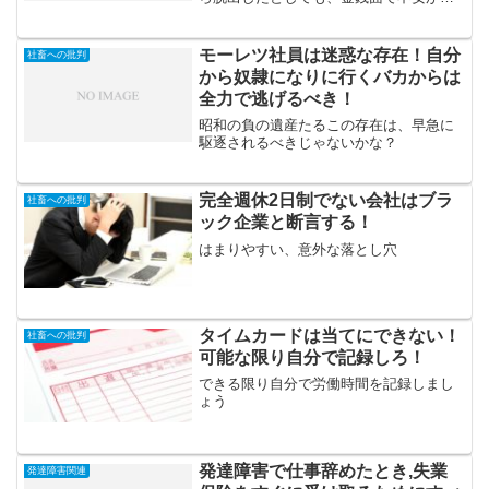
るのは当然のことそんなときに役立つの
が失業保険というもの会社を辞めるとき
にうまく立ち回れば、早く給付が始まり
モーレツ社員は迷惑な存在！自分
社畜への批判
ますここでそんな失業保険...
から奴隷になりに行くバカからは
全力で逃げるべき！
昭和の負の遺産たるこの存在は、早急に
駆逐されるべきじゃないかな？
完全週休2日制でない会社はブラ
社畜への批判
ック企業と断言する！
はまりやすい、意外な落とし穴
タイムカードは当てにできない！
社畜への批判
可能な限り自分で記録しろ！
できる限り自分で労働時間を記録しまし
ょう
発達障害で仕事辞めたとき,失業
発達障害関連