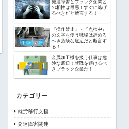
発達障害とブラック企業と
の相性は最悪！すぐに逃げ
るべきだと断言する！
『操作禁止』・『点検中』
の文字を使う職場は辞める
べき危険な底辺だと断言す
る！
金属加工機を扱う仕事は危
険な底辺！就職を避けるべ
きブラック企業だ！
カテゴリー
就労移行支援
発達障害関連