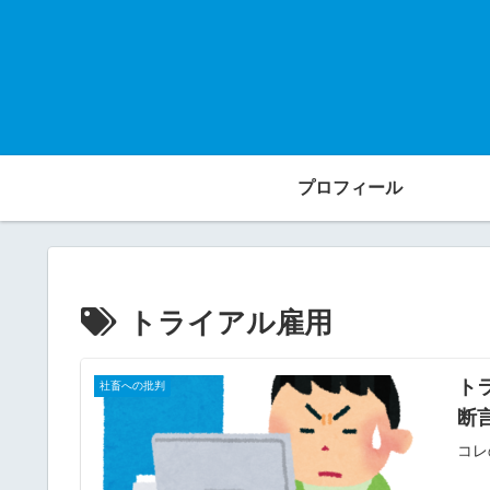
プロフィール
トライアル雇用
ト
社畜への批判
断
コレ