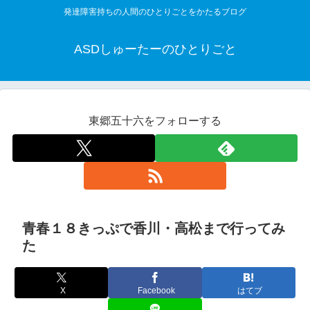
発達障害持ちの人間のひとりごとをかたるブログ
ASDしゅーたーのひとりごと
東郷五十六をフォローする
青春１８きっぷで香川・高松まで行ってみ
た
X
Facebook
はてブ