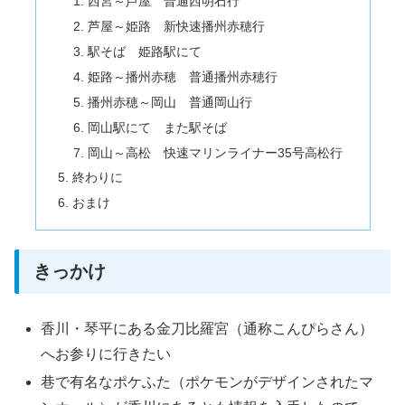
西宮～芦屋 普通西明石行
芦屋～姫路 新快速播州赤穂行
駅そば 姫路駅にて
姫路～播州赤穂 普通播州赤穂行
播州赤穂～岡山 普通岡山行
岡山駅にて また駅そば
岡山～高松 快速マリンライナー35号高松行
終わりに
おまけ
きっかけ
香川・琴平にある金刀比羅宮（通称こんぴらさん）
へお参りに行きたい
巷で有名なポケふた（ポケモンがデザインされたマ