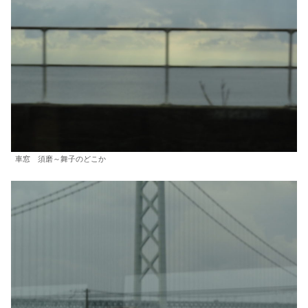
車窓 須磨～舞子のどこか